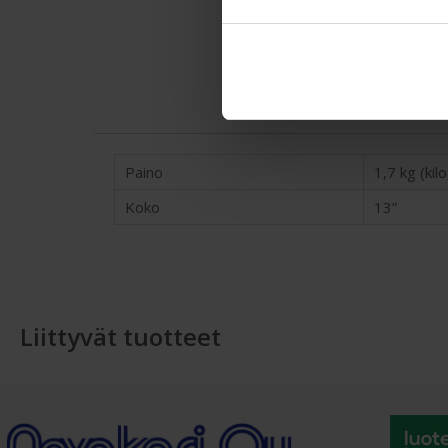
Paino
1,7 kg (ki
Koko
13”
Liittyvät tuotteet