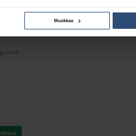
Muokkaa
Lisätiedot
logramma)