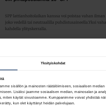
SPP lattianhoitolaikan kanssa voi poistaa vahan ilman
joko vedellä tai neutraalilla puhdistusaineella.Yksi vah
kahdella ylityskerralla.
11,27
€
alv 0%
(14,14
€
sis. alv 25.5%)
Täydessä laatikossa 5 kpl (56,35 € / ltk)
Yksityiskohdat
LISÄÄ OSTOSKORIIN
Yhte
itä
mme sisällön ja mainosten räätälöimiseen, sosiaalisen median
Tuotetunnus (SKU):
mspp13
iseen. Lisäksi jaamme sosiaalisen median, mainosalan ja analy
Osasto:
Erikoislaikat
, miten käytät sivustoamme. Kumppanimme voivat yhdistää näitä t
n kerätty, kun olet käyttänyt heidän palvelujaan.