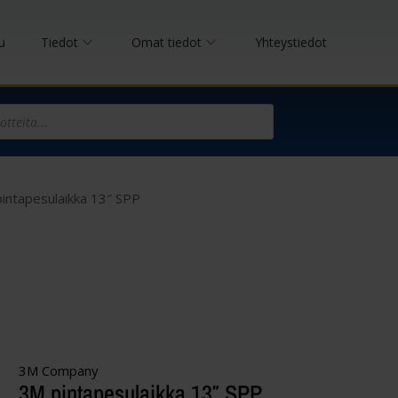
u
Tiedot
Omat tiedot
Yhteystiedot
intapesulaikka 13″ SPP
3M Company
3M pintapesulaikka 13″ SPP