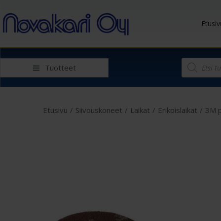
Etusiv
Tuotteet
Etusivu
/
Siivouskoneet
/
Laikat
/
Erikoislaikat
/
3M p