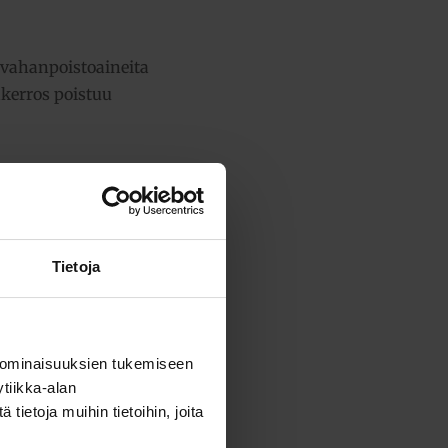
 vahanpoistoaineita
akerros poistuu
Tietoja
ensä:
11,27 €
 ominaisuuksien tukemiseen
tiikka-alan
ietoja muihin tietoihin, joita