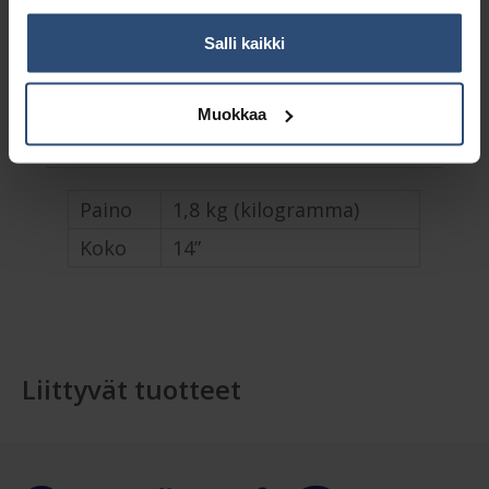
Tuotetunnus (SKU):
mspp14
Salli kaikki
Osasto:
Erikoislaikat
Muokkaa
Lisätiedot
Paino
1,8 kg (kilogramma)
Koko
14”
Liittyvät tuotteet