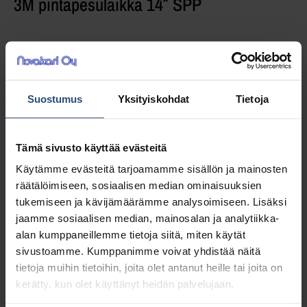
3M pintapesulaikka 14″ SPP
SPP lattianhoitolaikan kanssa voi poistaa
vahan ilman vahanpoistoaineita joko vedellä
tai neutraalilla puhdistusaineella.Yksi
Suostumus
Yksityiskohdat
Tietoja
vahakerros poistuu kahdella ylityskerralla.
Tämä sivusto käyttää evästeitä
17,28
€
alv 0%
Käytämme evästeitä tarjoamamme sisällön ja mainosten
(21,69
€
sis. alv 25.5%)
räätälöimiseen, sosiaalisen median ominaisuuksien
tukemiseen ja kävijämäärämme analysoimiseen. Lisäksi
Täydessä laatikossa 5 kpl (86,40 € / ltk)
jaamme sosiaalisen median, mainosalan ja analytiikka-
alan kumppaneillemme tietoja siitä, miten käytät
LISÄÄ OSTOSKORIIN
sivustoamme. Kumppanimme voivat yhdistää näitä
tietoja muihin tietoihin, joita olet antanut heille tai joita on
kerätty, kun olet käyttänyt heidän palvelujaan.
Yhteensä:
17,28 €