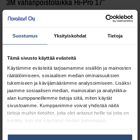
3M vahanpoistolaikka Hi-Pro 17″
Vahanpoistolaikka erittäin kovien ja
kerrostuneiden lattiavahojen poistamiseen.
Suostumus
Yksityiskohdat
Tietoja
22,52
€
alv 0%
Tämä sivusto käyttää evästeitä
(28,26
€
sis. alv 25.5%)
Käytämme evästeitä tarjoamamme sisällön ja mainosten
räätälöimiseen, sosiaalisen median ominaisuuksien
Täydessä laatikossa 5 kpl (112,60 € / ltk)
tukemiseen ja kävijämäärämme analysoimiseen. Lisäksi
jaamme sosiaalisen median, mainosalan ja analytiikka-
LISÄÄ OSTOSKORIIN
alan kumppaneillemme tietoja siitä, miten käytät
sivustoamme. Kumppanimme voivat yhdistää näitä
Yhteensä:
22,52 €
tietoja muihin tietoihin, joita olet antanut heille tai joita on
kerätty, kun olet käyttänyt heidän palvelujaan.
Tuotetunnus (SKU):
MHP17
Osasto:
Erikoislaikat