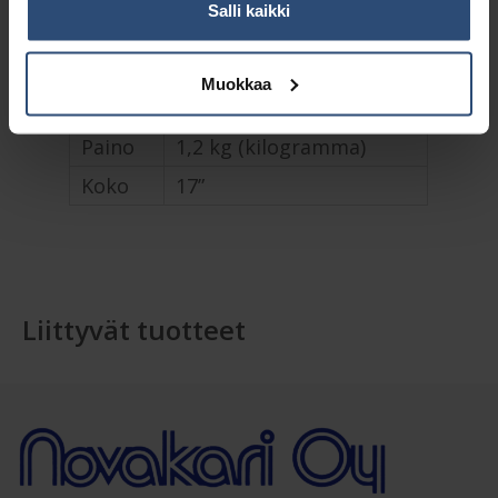
Salli kaikki
Lisätiedot
Muokkaa
Paino
1,2 kg (kilogramma)
Koko
17”
Liittyvät tuotteet