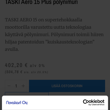
TASKI Aero 15 Plus pölynimuri
TASKI AERO 15 on supertehokkaalla
moottorilla varustettu uutta teknologiaa
käyttävä pölynimuri. Pölynimuri toimii hiiren
hiljaa patentoidun ”kuiskausteknologian”
avulla.
402,20
€
alv 0%
(504,76
€
sis. alv 25.5%)
LISÄÄ OSTOSKORIIN
Yhteensä:
402,20 €