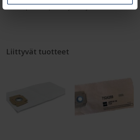
parhaimpien käytäntöjen mukaan
Liittyvät tuotteet