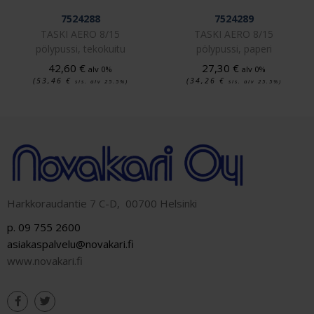
7524288
7524289
TASKI AERO 8/15
TASKI AERO 8/15
pölypussi, tekokuitu
pölypussi, paperi
42,60
€
27,30
€
alv 0%
alv 0%
(53,46
€
(34,26
€
sis. alv 25.5%)
sis. alv 25.5%)
Harkkoraudantie 7 C-D, 00700 Helsinki
p. 09 755 2600
asiakaspalvelu@novakari.fi
www.novakari.fi