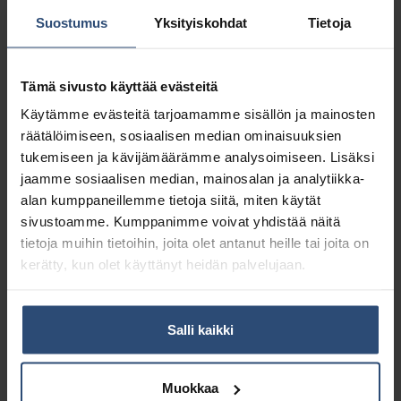
Tuotetunnus (SKU):
7524250
Suostumus
Yksityiskohdat
Tietoja
Osasto:
Pölynimurit
Tämä sivusto käyttää evästeitä
Kuvaus
Käytämme evästeitä tarjoamamme sisällön ja mainosten
räätälöimiseen, sosiaalisen median ominaisuuksien
Lisätiedot
tukemiseen ja kävijämäärämme analysoimiseen. Lisäksi
jaamme sosiaalisen median, mainosalan ja analytiikka-
alan kumppaneillemme tietoja siitä, miten käytät
Ketterä, tehokas ja erittäin hiljainen
sivustoamme. Kumppanimme voivat yhdistää näitä
pölynimuri made by TASKI
tietoja muihin tietoihin, joita olet antanut heille tai joita on
kerätty, kun olet käyttänyt heidän palvelujaan.
Kompakti ja hyvin suunniteltu
Tehokas, kestävän kehityksen
mukainen valinta
Salli kaikki
Erittäin hiljainen, varustettu
patentoidulla TASKI-
kuiskausteknologialla
Muokkaa
Suunniteltu ja testattu