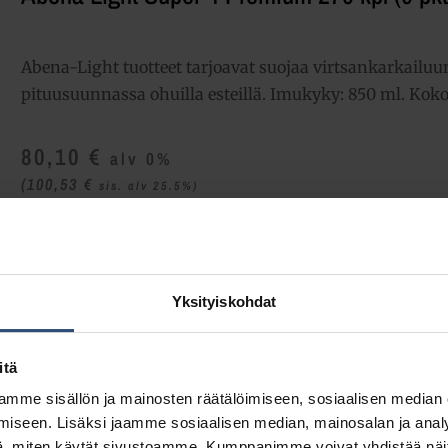
Abena-Light tuotteet tarjoavat suojaa virtsankarkailuu
pituusuunnassa ohuilla esteillä. Imukyky: 850 ml. Kok
80,10
€
alv 0%
(100,53
€
sis. alv 25.5%)
LISÄÄ OSTOSKORIIN
Yhte
Tuotetunnus (SKU):
M1000021342
Yksityiskohdat
Osasto:
Tippasuojat ja lisävaipat
itä
mme sisällön ja mainosten räätälöimiseen, sosiaalisen median
iseen. Lisäksi jaamme sosiaalisen median, mainosalan ja analy
, miten käytät sivustoamme. Kumppanimme voivat yhdistää näitä t