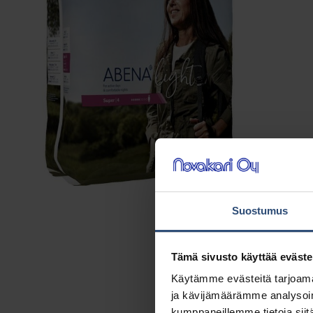
Suostumus
Tämä sivusto käyttää eväste
Käytämme evästeitä tarjoama
ja kävijämäärämme analysoim
kumppaneillemme tietoja siitä