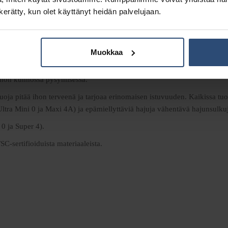
n kerätty, kun olet käyttänyt heidän palvelujaan.
Kuvaus
Lisätiedot
Muokkaa
sti muotoiltuja tippasuojia lievään tai keskivaikeaan inkontinenssiin.
 ihon kunnossa pysymisessä.
uoja pitää ihon terveenä ja tarjoaa erinomaisen istuvuuden. Kaikissa tuo
 Ultra Mini 0 ja Maxi 4A) ja epämiellyttäviä hajuja vähentävä hajunsulku
 0 ja Super 4).
SC-sertifioiduista materiaaleista.