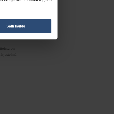
Salli kaikki
 Tuotteiden Top Dry-
tteissa on
järjestelmä.