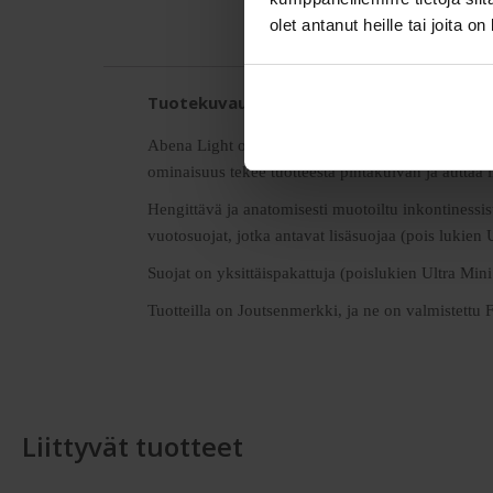
olet antanut heille tai joita o
Tuotekuvaus
Abena Light on ensiluokkainen valikoima anatomise
ominaisuus tekee tuotteesta pintakuivan ja auttaa
Hengittävä ja anatomisesti muotoiltu inkontinessis
vuotosuojat, jotka antavat lisäsuojaa (pois lukien
Suojat on yksittäispakattuja (poislukien Ultra Mini
Tuotteilla on Joutsenmerkki, ja ne on valmistettu F
Liittyvät tuotteet