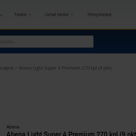
u
Tiedot
Omat tiedot
Yhteystiedot
ävaipat
/
Abena Light Super 4 Premium 270 kpl (9 pkt)
Abena
Abena Light Super 4 Premium 270 kpl (9 pkt