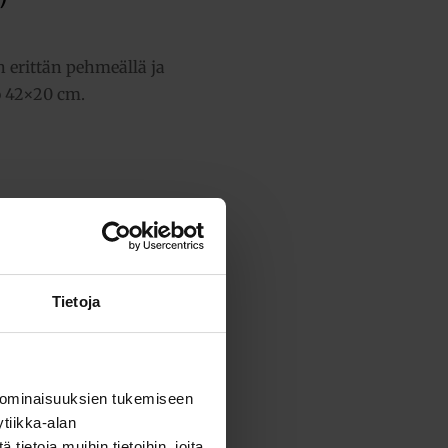
n erittän pehmeällä ja
o 42×20 cm.
ensä:
80,10 €
Tietoja
 ominaisuuksien tukemiseen
tiikka-alan
ietoja muihin tietoihin, joita