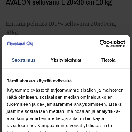
AVALON selluvanu L 20×30 cm 10 kg
Erittäin pehmeä 100% selluvanu 20x30cm,
10kg.
55,63
€
alv 0%
(69,82
€
Suostumus
Yksityiskohdat
Tietoja
sis. alv 25.5%)
LISÄÄ OSTOSKORIIN
Tämä sivusto käyttää evästeitä
Käytämme evästeitä tarjoamamme sisällön ja mainosten
Yhteensä:
55,63 €
räätälöimiseen, sosiaalisen median ominaisuuksien
tukemiseen ja kävijämäärämme analysoimiseen. Lisäksi
Tuotetunnus (SKU):
6620
jaamme sosiaalisen median, mainosalan ja analytiikka-
Osasto:
Kuitukangasliinat ja vanut
alan kumppaneillemme tietoja siitä, miten käytät
sivustoamme. Kumppanimme voivat yhdistää näitä