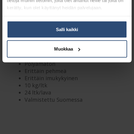
tietoja muihin tietoihin, joita olet antanut heille tai joita on
Kuvaus
kerätty, kun olet käyttänyt heidän palvelujaan.
Lisätiedot
Salli kaikki
100% Selluvanu
Muokkaa
Valkoinen
Pölyämätön
Erittäin pehmeä
Erittäin imukykyinen
10 kg/ltk
24 ltk/lava
Valmistettu Suomessa