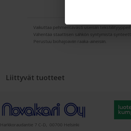
Vaikuttaa pehmentävästi useisiin tekstiilityyppeihi
Vähentää staattisen sähkön syntymistä synteettisi
Perustuu biohajoaviin raaka-aineisiin.
Liittyvät tuotteet
Harkkoraudantie 7 C-D, 00700 Helsinki