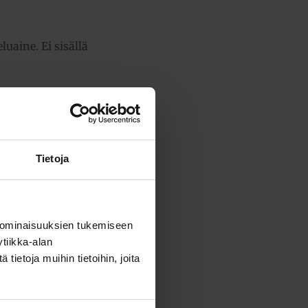
uaine. Ei sisällä
Tietoja
ensä:
190,79 €
 ominaisuuksien tukemiseen
tiikka-alan
ietoja muihin tietoihin, joita