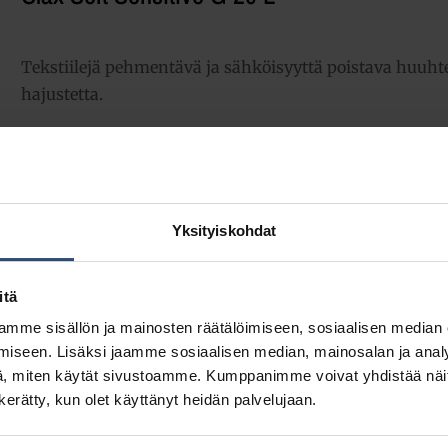
Tekstiilejä pehmentävä ja sähköisyyttä poistava huuhtel
hajustetta.
190,79
€
alv 0%
(239,44
€
sis. alv 25.5%)
Yksityiskohdat
LISÄÄ OSTOSKORIIN
Yhte
Tuotetunnus (SKU):
100833106
itä
Osasto:
Huuhteluaineet
mme sisällön ja mainosten räätälöimiseen, sosiaalisen median
iseen. Lisäksi jaamme sosiaalisen median, mainosalan ja analy
, miten käytät sivustoamme. Kumppanimme voivat yhdistää näitä t
n kerätty, kun olet käyttänyt heidän palvelujaan.