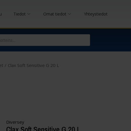
u
Tiedot
Omat tiedot
Yhteystiedot
et
/
Clax Soft Sensitive G 20 L
Diversey
Clax Soft Sensitive G 20 L