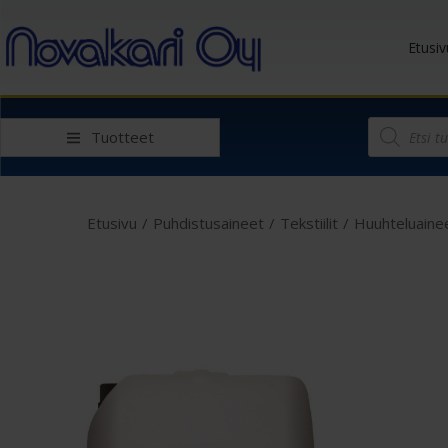
Etusiv
Tuotteet
Etusivu
/
Puhdistusaineet
/
Tekstiilit
/
Huuhteluaine