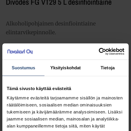
Divodes FG VT29 5 L desinfiointiaine
Alkoholipohjainen desinfiointiaine
elintarvikepinnolle.
42,34
€
alv 0%
(53,14
€
sis. alv 25.5%)
Suostumus
Yksityiskohdat
Tietoja
Täydessä laatikossa 2 ast (84,68 € / ltk)
Tämä sivusto käyttää evästeitä
LISÄÄ OSTOSKORIIN
Käytämme evästeitä tarjoamamme sisällön ja mainosten
Yhteensä:
42,34 €
räätälöimiseen, sosiaalisen median ominaisuuksien
tukemiseen ja kävijämäärämme analysoimiseen. Lisäksi
jaamme sosiaalisen median, mainosalan ja analytiikka-
Tuotetunnus (SKU):
7511257
alan kumppaneillemme tietoja siitä, miten käytät
Osasto:
Desinfioivat puhdistusaineet