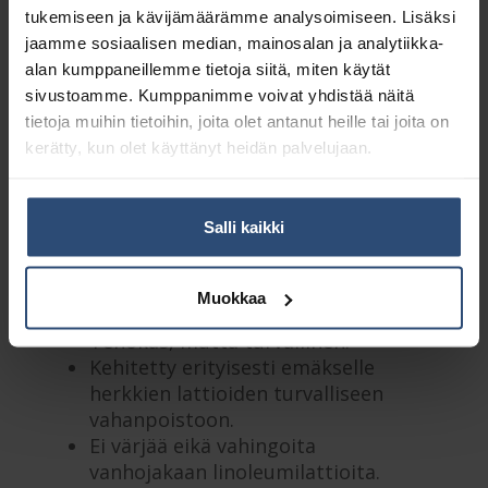
Osasto:
Vahanpoistoaineet
tukemiseen ja kävijämäärämme analysoimiseen. Lisäksi
Toimitusluokka:
VAK
– Vaarallisten aineiden kuljetus
jaamme sosiaalisen median, mainosalan ja analytiikka-
alan kumppaneillemme tietoja siitä, miten käytät
sivustoamme. Kumppanimme voivat yhdistää näitä
Kuvaus
tietoja muihin tietoihin, joita olet antanut heille tai joita on
kerätty, kun olet käyttänyt heidän palvelujaan.
Lisätiedot
Salli kaikki
Osa patentoitua LinoSECURE-
Muokkaa
järjestelmää.
Tehokas, mutta turvallinen.
Kehitetty erityisesti emäkselle
herkkien lattioiden turvalliseen
vahanpoistoon.
Ei värjää eikä vahingoita
vanhojakaan linoleumilattioita.