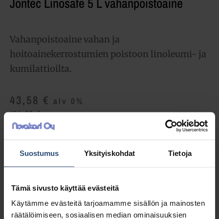
Jontec Linosafe 5 L vahanpoistoaine
Vahanpoistoaine vahan ja
hoitoainekerrostumien poistoon linoleumi- ja
kumilattioilta.
43,58
€
alv 0%
(54,69
€
sis. alv 25.5%)
Täydessä laatikossa 2 ast (87,16 € / ltk)
Suostumus
Yksityiskohdat
Tietoja
LISÄÄ OSTOSKORIIN
Tämä sivusto käyttää evästeitä
Yhteensä:
43,58 €
Käytämme evästeitä tarjoamamme sisällön ja mainosten
Tuotetunnus (SKU):
7512688
räätälöimiseen, sosiaalisen median ominaisuuksien