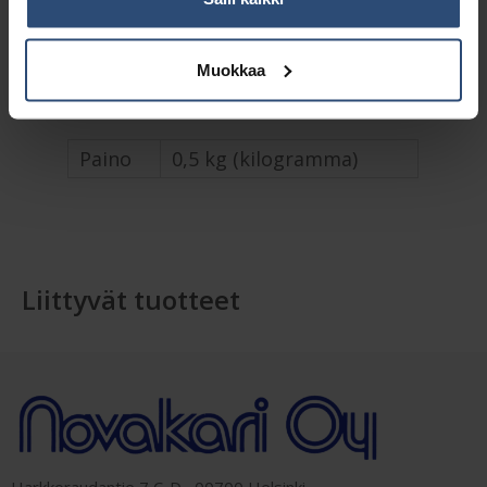
Muokkaa
Lisätiedot
Paino
0,5 kg (kilogramma)
Liittyvät tuotteet
Harkkoraudantie 7 C-D, 00700 Helsinki