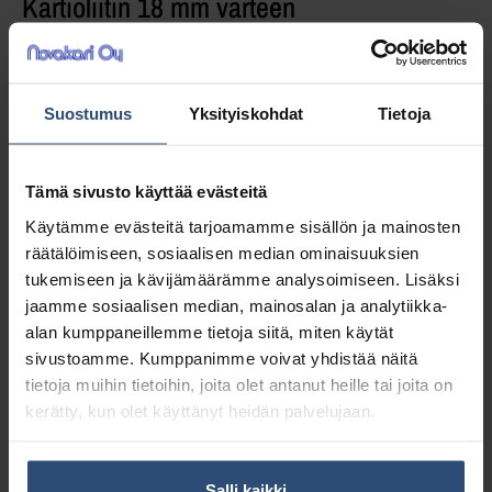
Kartioliitin 18 mm varteen
Kartioliittimellä saa kiinnitettyä
Suostumus
Yksityiskohdat
Tietoja
ikkunankuivaimen tai ikkunanpesimen
erilaisiin 18 mm halkaisijan varsiin. Sopii CI
varsiin.
Tämä sivusto käyttää evästeitä
Käytämme evästeitä tarjoamamme sisällön ja mainosten
5,00
€
räätälöimiseen, sosiaalisen median ominaisuuksien
alv 0%
tukemiseen ja kävijämäärämme analysoimiseen. Lisäksi
(6,28
€
sis. alv 25.5%)
jaamme sosiaalisen median, mainosalan ja analytiikka-
alan kumppaneillemme tietoja siitä, miten käytät
LISÄÄ OSTOSKORIIN
sivustoamme. Kumppanimme voivat yhdistää näitä
tietoja muihin tietoihin, joita olet antanut heille tai joita on
Yhteensä:
5,00 €
kerätty, kun olet käyttänyt heidän palvelujaan.
Tuotetunnus (SKU):
5200
Osasto:
Varret ja liittimet
Salli kaikki