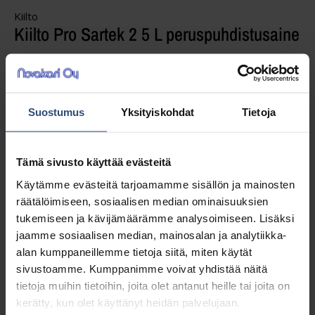
Kiilto
Kiilto Pro Sartek 2 5 L peruspuhdistusaine
Puhdistusaine öljy- ja rasvalian poistoon käsi-
ja konemenetelmin mm. teollisuudessa ja
Suostumus
Yksityiskohdat
Tietoja
korjaamoissa. Kumilattioiden käyttöönotto- ja
perussiivoukseen.
Tämä sivusto käyttää evästeitä
Käytämme evästeitä tarjoamamme sisällön ja mainosten
46,06
€
alv 0%
räätälöimiseen, sosiaalisen median ominaisuuksien
(57,81
€
sis. alv 25.5%)
tukemiseen ja kävijämäärämme analysoimiseen. Lisäksi
jaamme sosiaalisen median, mainosalan ja analytiikka-
Täydessä laatikossa 3 ast (138,18 € / ltk)
alan kumppaneillemme tietoja siitä, miten käytät
sivustoamme. Kumppanimme voivat yhdistää näitä
tietoja muihin tietoihin, joita olet antanut heille tai joita on
LISÄÄ OSTOSKORIIN
kerätty, kun olet käyttänyt heidän palvelujaan.