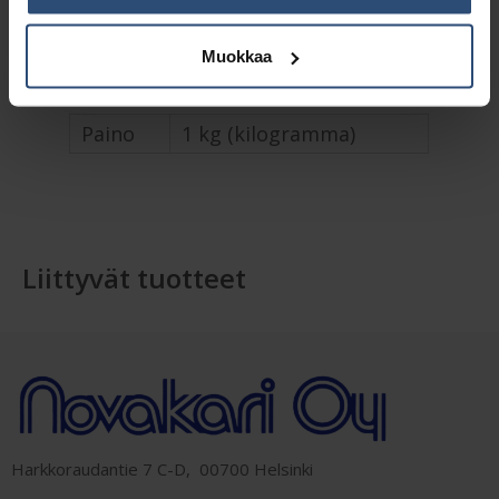
Lisätiedot
Muokkaa
Paino
1 kg (kilogramma)
Liittyvät tuotteet
Harkkoraudantie 7 C-D, 00700 Helsinki