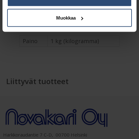
Lisätiedot
Muokkaa
Paino
1 kg (kilogramma)
Liittyvät tuotteet
Harkkoraudantie 7 C-D, 00700 Helsinki