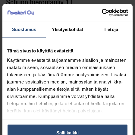
Schupp hierontaöljy 1 L
Suosittu tuoksuton hierontaöljy, jolla on hyvät
Suostumus
Yksityiskohdat
Tietoja
hierontaominaisuudet.
20,74
€
Tämä sivusto käyttää evästeitä
alv 0%
Käytämme evästeitä tarjoamamme sisällön ja mainosten
(26,03
€
sis. alv 25.5%)
räätälöimiseen, sosiaalisen median ominaisuuksien
Täydessä laatikossa 6 pll (124,44 € / ltk)
tukemiseen ja kävijämäärämme analysoimiseen. Lisäksi
jaamme sosiaalisen median, mainosalan ja analytiikka-
alan kumppaneillemme tietoja siitä, miten käytät
LISÄÄ OSTOSKORIIN
sivustoamme. Kumppanimme voivat yhdistää näitä
tietoja muihin tietoihin, joita olet antanut heille tai joita on
Yhteensä:
20,74 €
kerätty, kun olet käyttänyt heidän palvelujaan.
Tuotetunnus (SKU):
3104
Osasto:
Hierontaöljyt
Salli kaikki