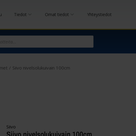
u
Tiedot
Omat tiedot
Yhteystiedot
imet
/
Siivo nivelsolukuivain 100cm
Siivo
Siivo nivelsolukuivain 100cm