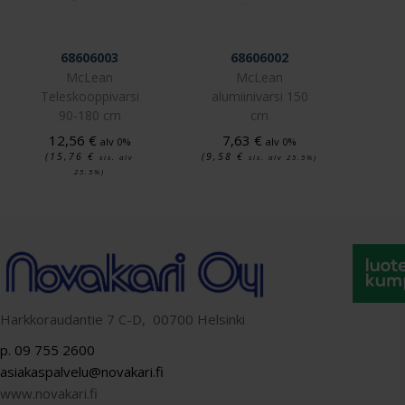
68606003
68606002
McLean
McLean
Teleskooppivarsi
alumiinivarsi 150
90-180 cm
cm
12,56
€
7,63
€
alv 0%
alv 0%
(15,76
€
(9,58
€
sis. alv
sis. alv 25.5%)
25.5%)
Harkkoraudantie 7 C-D, 00700 Helsinki
p. 09 755 2600
asiakaspalvelu@novakari.fi
www.novakari.fi