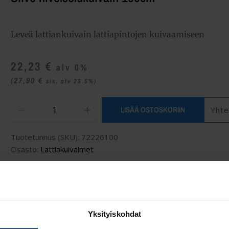
Leveä lattiankuivain lattiapintojen kuivaamiseen
22,23
€
alv 0%
(27,90
€
sis. alv 25.5%)
LISÄÄ OSTOSKORIIN
Yhte
Tuotetunnus (SKU):
72226100
Osasto:
Lattiakuivaimet
Yksityiskohdat