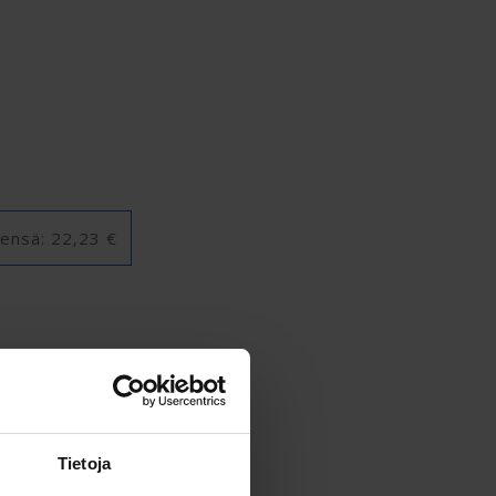
ensä:
22,23 €
Tietoja