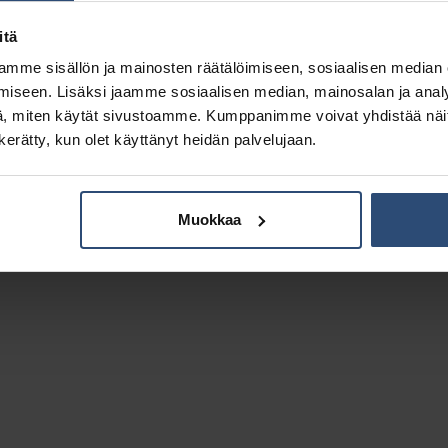
Lisätiedot
itä
mme sisällön ja mainosten räätälöimiseen, sosiaalisen median
ilogramma)
iseen. Lisäksi jaamme sosiaalisen median, mainosalan ja analy
, miten käytät sivustoamme. Kumppanimme voivat yhdistää näitä t
n kerätty, kun olet käyttänyt heidän palvelujaan.
Muokkaa