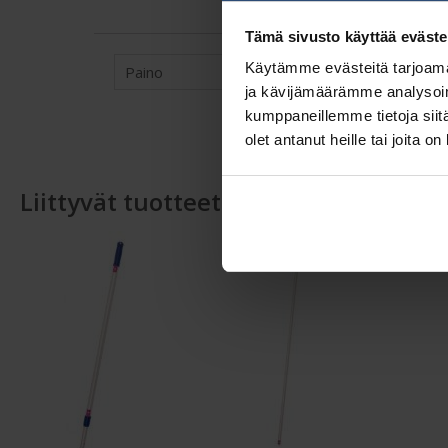
Tämä sivusto käyttää eväste
Käytämme evästeitä tarjoama
Paino
2 kg (k
ja kävijämäärämme analysoim
kumppaneillemme tietoja siitä
olet antanut heille tai joita o
Liittyvät tuotteet