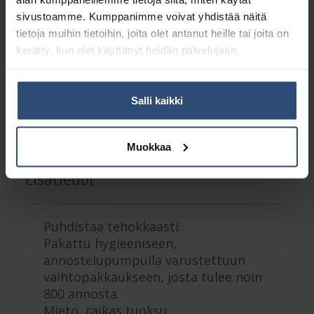
sivustoamme. Kumppanimme voivat yhdistää näitä
Yhteensä:
53,40 €
tietoja muihin tietoihin, joita olet antanut heille tai joita on
kerätty, kun olet käyttänyt heidän palvelujaan.
Tuotetunnus (SKU):
M6960300
Osasto:
Saippua-annostelijapakkaukset
Salli kaikki
Kuvaus
Muokkaa
Lisätiedot
Puhdistaa tehokkaasti.
Pakattu hygieeniseen,
annostelupumpulla varustettuun
vaihtopakkaukseen, josta tulee noin
800 annosta.
Mieto, raikas tuoksu.