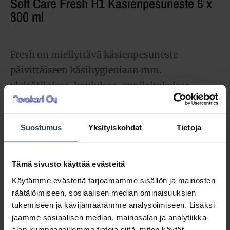
Soft Care Fresh H1 Käsienpesuneste 6 x
800 ml
Fresh on miellyttävä käsienpesuneste
päivittäiseen käsihygieniaan mm.
yleisötiloissa, kouluissa, oppilaitoksissa,
toimistoissa, ravintoloissa. Tuotteen
annostelussa käytetään Soft Care Line -
Suostumus
Yksityiskohdat
Tietoja
annostelijaa. Mieto, sinertävä
käsienpesuneste, joka on kevyesti hajustettu.
Tämä sivusto käyttää evästeitä
53,40
€
alv 0%
Käytämme evästeitä tarjoamamme sisällön ja mainosten
räätälöimiseen, sosiaalisen median ominaisuuksien
(67,02
€
sis. alv 25.5%)
tukemiseen ja kävijämäärämme analysoimiseen. Lisäksi
jaamme sosiaalisen median, mainosalan ja analytiikka-
LISÄÄ OSTOSKORIIN
alan kumppaneillemme tietoja siitä, miten käytät