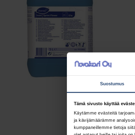
Suostumus
Tämä sivusto käyttää eväste
Käytämme evästeitä tarjoama
ja kävijämäärämme analysoim
kumppaneillemme tietoja siitä
olet antanut heille tai joita o