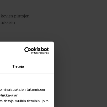
 kovien pintojen
stukseen
Tietoja
ensä:
101,59 €
 ominaisuuksien tukemiseen
tiikka-alan
ietoja muihin tietoihin, joita