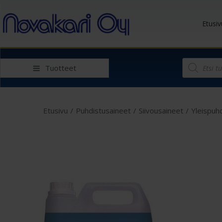
Etusiv
Tuotteet
Etusivu
/
Puhdistusaineet
/
Siivousaineet
/
Yleispuh