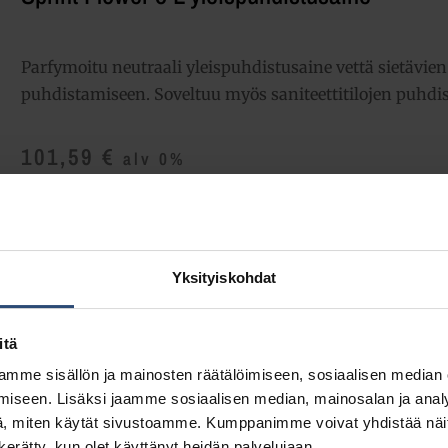
Parfymoitu neutraali yleispuhdistusaine vettä sietävien
puhdistamiseen. Soveltuu myös saniteettitilojen puhdi
101,59
€
alv 0%
(127,50
€
sis. alv 25.5%)
Täydessä laatikossa 2 ast (203,18 € / ltk)
Yksityiskohdat
LISÄÄ OSTOSKORIIN
Yhte
Tuotetunnus (SKU):
7512882
itä
Osasto:
Yleispuhdistusaineet
mme sisällön ja mainosten räätälöimiseen, sosiaalisen median
iseen. Lisäksi jaamme sosiaalisen median, mainosalan ja analy
, miten käytät sivustoamme. Kumppanimme voivat yhdistää näitä t
n kerätty, kun olet käyttänyt heidän palvelujaan.