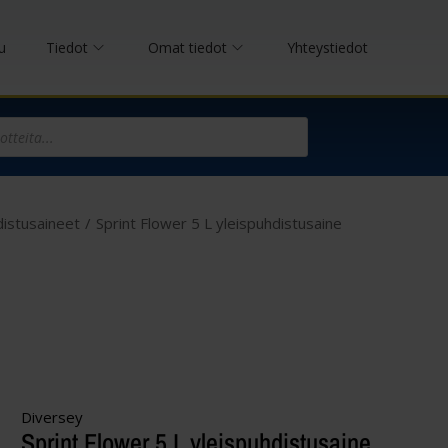
u
Tiedot
Omat tiedot
Yhteystiedot
distusaineet
/
Sprint Flower 5 L yleispuhdistusaine
Diversey
Sprint Flower 5 L yleispuhdistusaine