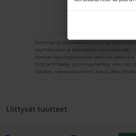
Puhdistaa ja samanaikaisesti poistaa epämiellytt
Käyttöliuoksen ja tiivisteen pH-arvo neutraali.
Korkean hajustepitoisuuden ansiosta raikastava t
Erityisesti tiloihin, joissa hajuhaittoja, esim. WC-ti
Tehokas, nopeavaikutteinen, kuivuu jälkiä jättämä
Liittyvät tuotteet