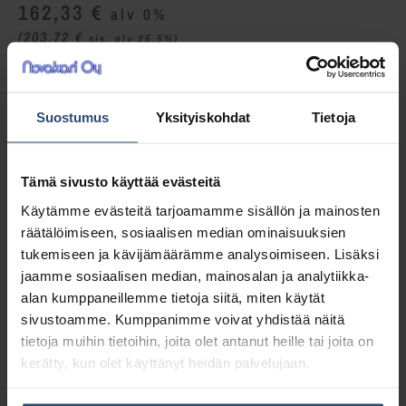
162,33
€
alv 0%
(203,72
€
sis. alv 25.5%)
LISÄÄ OSTOSKORIIN
Suostumus
Yksityiskohdat
Tietoja
Yhteensä:
162,33 €
Tämä sivusto käyttää evästeitä
Tuotetunnus (SKU):
101109747
Osasto:
Huuhtelukirkasteet
Käytämme evästeitä tarjoamamme sisällön ja mainosten
räätälöimiseen, sosiaalisen median ominaisuuksien
tukemiseen ja kävijämäärämme analysoimiseen. Lisäksi
Kuvaus
jaamme sosiaalisen median, mainosalan ja analytiikka-
alan kumppaneillemme tietoja siitä, miten käytät
sivustoamme. Kumppanimme voivat yhdistää näitä
Lisätiedot
tietoja muihin tietoihin, joita olet antanut heille tai joita on
kerätty, kun olet käyttänyt heidän palvelujaan.
Ominaisuudet: