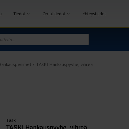
u
Tiedot
Omat tiedot
Yhteystiedot
Hankauspesimet
/
TASKI Hankauspyyhe, vihreä
Taski
TASKI Hankauspyyhe, vihreä