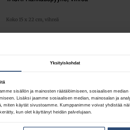
Koko 15 x 22 cm, vihreä
0,77
€
alv 0%
(0,97
€
sis. alv 25.5%)
Täydessä laatikossa 10 kpl (7,70 € / ltk)
Yksityiskohdat
LISÄÄ OSTOSKORIIN
Yhte
itä
Tuotetunnus (SKU):
7515026
mme sisällön ja mainosten räätälöimiseen, sosiaalisen median
Osasto:
Hankauspesimet
iseen. Lisäksi jaamme sosiaalisen median, mainosalan ja analy
, miten käytät sivustoamme. Kumppanimme voivat yhdistää näitä t
n kerätty, kun olet käyttänyt heidän palvelujaan.