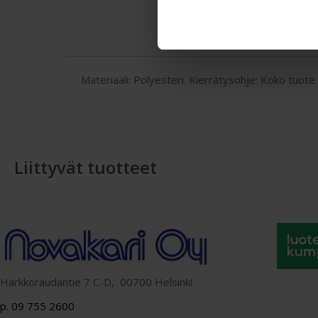
Materiaali: Polyesteri. Kierrätysohje: Koko tuote
Liittyvät tuotteet
Harkkoraudantie 7 C-D, 00700 Helsinki
p. 09 755 2600