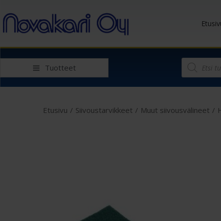
Etusiv
Tuotteet
Etusivu
/
Siivoustarvikkeet
/
Muut siivousvälineet
/