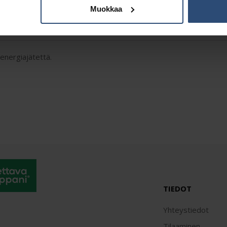
Muokkaa
Kuvaus
Lisätiedot
 energiajätettä.
TIEDOT
Yhteystiedot
Tilaaminen