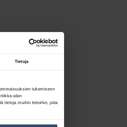
Tietoja
ensä:
0,77 €
 ominaisuuksien tukemiseen
tiikka-alan
ietoja muihin tietoihin, joita