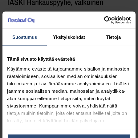
TASKI Hankauspyyhe, valkoinen
Koko 15 x 22 cm, valkoinen
Suostumus
Yksityiskohdat
Tietoja
1,05
€
alv 0%
(1,32
€
sis. alv 25.5%)
Tämä sivusto käyttää evästeitä
Täydessä laatikossa 10 kpl (10,50 € / ltk)
Käytämme evästeitä tarjoamamme sisällön ja mainosten
räätälöimiseen, sosiaalisen median ominaisuuksien
tukemiseen ja kävijämäärämme analysoimiseen. Lisäksi
LISÄÄ OSTOSKORIIN
jaamme sosiaalisen median, mainosalan ja analytiikka-
alan kumppaneillemme tietoja siitä, miten käytät
Yhteensä:
1,05 €
sivustoamme. Kumppanimme voivat yhdistää näitä
tietoja muihin tietoihin, joita olet antanut heille tai joita on
Tuotetunnus (SKU):
7515027
kerätty, kun olet käyttänyt heidän palvelujaan.
Osasto:
Hankauspesimet