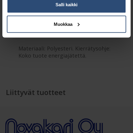
Salli kaikki
Kuvaus
Muokkaa
Lisätiedot
Materiaali: Polyesteri. Kierrätysohje:
Koko tuote energiajätettä.
Liittyvät tuotteet