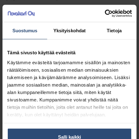
LISÄÄ OSTOSKORIIN
Suostumus
Yksityiskohdat
Tietoja
Yhteensä:
20,41 €
Tuotetunnus (SKU):
7520280
Tämä sivusto käyttää evästeitä
Osasto:
Levykehykset
Käytämme evästeitä tarjoamamme sisällön ja mainosten
räätälöimiseen, sosiaalisen median ominaisuuksien
Kuvaus
tukemiseen ja kävijämäärämme analysoimiseen. Lisäksi
jaamme sosiaalisen median, mainosalan ja analytiikka-
alan kumppaneillemme tietoja siitä, miten käytät
Lisätiedot
sivustoamme. Kumppanimme voivat yhdistää näitä
tietoja muihin tietoihin, joita olet antanut heille tai joita on
kerätty, kun olet käyttänyt heidän palvelujaan.
Materiaali: alumiini, polypropeeni.
Kierrätysohje: alumiiniosat
metallinkeräykseen, muoviosat
Salli kaikki