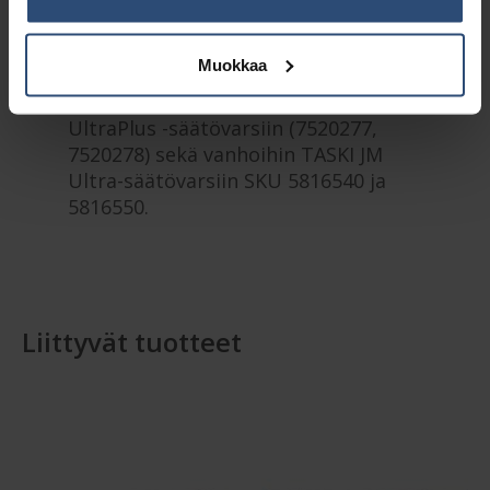
muovinkeräykseen.
TASKI Ultra Plus -levykehykset (25
Muokkaa
cm, 40 cm ja 60 cm) kaikille TASKI-
velcromopeille. Sopivat uusiin TASKI
UltraPlus -säätövarsiin (7520277,
7520278) sekä vanhoihin TASKI JM
Ultra-säätövarsiin SKU 5816540 ja
5816550.
Liittyvät tuotteet