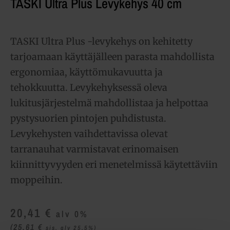
TASKI Ultra Plus Levykehys 40 cm
TASKI Ultra Plus -levykehys on kehitetty
tarjoamaan käyttäjälleen parasta mahdollista
ergonomiaa, käyttömukavuutta ja
tehokkuutta. Levykehyksessä oleva
lukitusjärjestelmä mahdollistaa ja helpottaa
pystysuorien pintojen puhdistusta.
Levykehysten vaihdettavissa olevat
tarranauhat varmistavat erinomaisen
kiinnittyvyyden eri menetelmissä käytettäviin
moppeihin.
20,41
€
alv 0%
(25,61
€
sis. alv 25.5%)