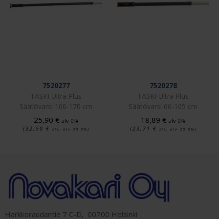
7520277
7520278
TASKI Ultra Plus
TASKI Ultra Plus
Säätövarsi 100-170 cm
Säätövarsi 60-105 cm
25,90
€
18,89
€
alv 0%
alv 0%
(32,50
€
(23,71
€
sis. alv 25.5%)
sis. alv 25.5%)
Harkkoraudantie 7 C-D, 00700 Helsinki