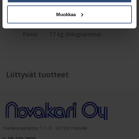
Lisätiedot
Muokkaa
Paino
17 kg (kilogramma)
Liittyvät tuotteet
Harkkoraudantie 7 C-D, 00700 Helsinki
p. 09 755 2600