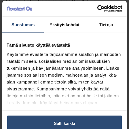
Pulex Teleskooppivarsi 3 x 1,5 m
Kolmiosainen varsi 1,5 m osilla, yhteispituus
Suostumus
Yksityiskohdat
Tietoja
4,5 m. Sisältää kartioliittimen.
Tämä sivusto käyttää evästeitä
67,55
€
alv 0%
Käytämme evästeitä tarjoamamme sisällön ja mainosten
(84,78
€
sis. alv 25.5%)
räätälöimiseen, sosiaalisen median ominaisuuksien
tukemiseen ja kävijämäärämme analysoimiseen. Lisäksi
LISÄÄ OSTOSKORIIN
jaamme sosiaalisen median, mainosalan ja analytiikka-
alan kumppaneillemme tietoja siitä, miten käytät
sivustoamme. Kumppanimme voivat yhdistää näitä
Yhteensä:
67,55 €
tietoja muihin tietoihin, joita olet antanut heille tai joita on
kerätty, kun olet käyttänyt heidän palvelujaan.
Tuotetunnus (SKU):
305170
Osasto:
Varret ja liittimet
Toimitusluokka:
Suuri
– Suuri -lisämaksu
Salli kaikki