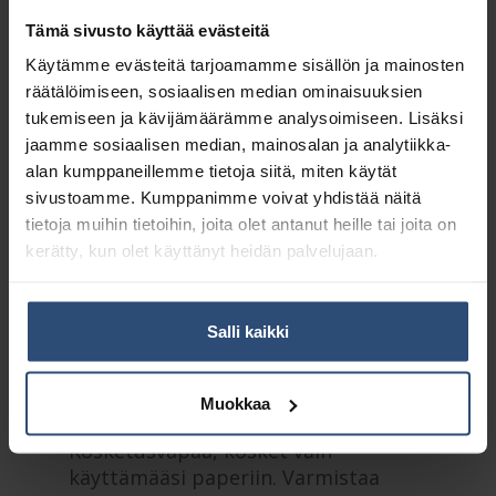
Tämä sivusto käyttää evästeitä
LISÄÄ OSTOSKORIIN
Käytämme evästeitä tarjoamamme sisällön ja mainosten
räätälöimiseen, sosiaalisen median ominaisuuksien
Yhteensä:
168,32 €
tukemiseen ja kävijämäärämme analysoimiseen. Lisäksi
jaamme sosiaalisen median, mainosalan ja analytiikka-
Tuotetunnus (SKU):
551008
alan kumppaneillemme tietoja siitä, miten käytät
Osasto:
Käsipyyheannostelijat
sivustoamme. Kumppanimme voivat yhdistää näitä
tietoja muihin tietoihin, joita olet antanut heille tai joita on
kerätty, kun olet käyttänyt heidän palvelujaan.
Kuvaus
Salli kaikki
Lisätiedot
Muokkaa
Tork Elevation
Kosketusvapaa, kosket vain
käyttämääsi paperiin. Varmistaa