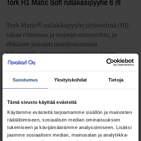
Tork H1 Matic Soft rullakäsipyyhe 6 rll
Tork Matic® rullakäsipyyhe järjestelmä (H1)
takaa riittoisan ja nopean annostelun, ja
ehkäisee jonojen muodostumista
kiireimmissäkin saniteettitiloissa kuten
kouluissa ja lentokentillä.
Suostumus
Yksityiskohdat
Tietoja
90,74
€
alv 0%
(113,88
€
sis. alv 25.5%)
Tämä sivusto käyttää evästeitä
LISÄÄ OSTOSKORIIN
Käytämme evästeitä tarjoamamme sisällön ja mainosten
räätälöimiseen, sosiaalisen median ominaisuuksien
Yhteensä:
90,74 €
tukemiseen ja kävijämäärämme analysoimiseen. Lisäksi
jaamme sosiaalisen median, mainosalan ja analytiikka-