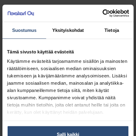
37,02
€
alv 0%
(46,46
€
sis. alv 25.5%)
Suostumus
Yksityiskohdat
Tietoja
LISÄÄ OSTOSKORIIN
Yhteensä:
37,02 €
Tämä sivusto käyttää evästeitä
Käytämme evästeitä tarjoamamme sisällön ja mainosten
Tuotetunnus (SKU):
140002
räätälöimiseen, sosiaalisen median ominaisuuksien
Osasto:
Vetopyyhkeet
tukemiseen ja kävijämäärämme analysoimiseen. Lisäksi
jaamme sosiaalisen median, mainosalan ja analytiikka-
alan kumppaneillemme tietoja siitä, miten käytät
Kuvaus
sivustoamme. Kumppanimme voivat yhdistää näitä
tietoja muihin tietoihin, joita olet antanut heille tai joita on
kerätty, kun olet käyttänyt heidän palvelujaan.
Lisätiedot
Salli kaikki
Järjestelmä M2 – Vetopyyherulla -