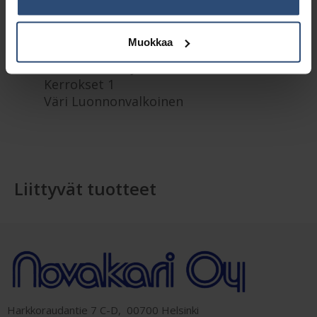
järjestelmä
Rullapituus 280 m
Muokkaa
Rullaleveys 19 cm
Rullan halkaisija 19.5 cm
Kerrokset 1
Väri Luonnonvalkoinen
Liittyvät tuotteet
Harkkoraudantie 7 C-D, 00700 Helsinki