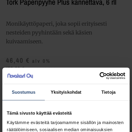
Tork Paperipyyhe Plus kannettava, 6 rll
Monikäyttöpaperi, joka sopii erityisesti
nesteiden pyyhintään sekä käsien
kuivaamiseen.
46,40
€
alv 0%
(58,23
€
sis. alv 25.5%)
LISÄÄ OSTOSKORIIN
Suostumus
Yksityiskohdat
Tietoja
Yhteensä:
46,40 €
Tämä sivusto käyttää evästeitä
Tuotetunnus (SKU):
473329
Käytämme evästeitä tarjoamamme sisällön ja mainosten
Osasto:
Vetopyyhkeet
räätälöimiseen, sosiaalisen median ominaisuuksien