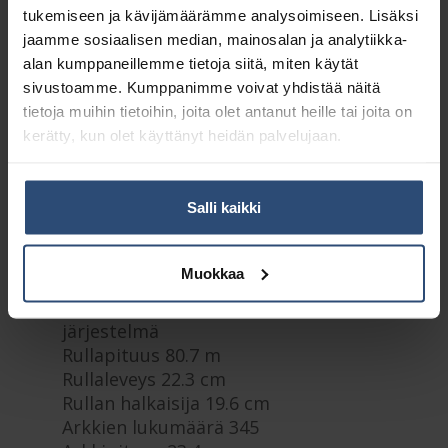
tukemiseen ja kävijämäärämme analysoimiseen. Lisäksi
Kuvaus
jaamme sosiaalisen median, mainosalan ja analytiikka-
alan kumppaneillemme tietoja siitä, miten käytät
sivustoamme. Kumppanimme voivat yhdistää näitä
Lisätiedot
tietoja muihin tietoihin, joita olet antanut heille tai joita on
kerätty, kun olet käyttänyt heidän palvelujaan.
Monikäyttöpaperi hoitaa useimmat
pyyhintätehtävät
Salli kaikki
Soveltuu pyyhintään
handWiping
Elintarvikekäyttöön hyväksytty
Muokkaa
Järjestelmä M2 – Vetopyyherulla -
järjestelmä
Rullapituus 80.7 m
Rullaleveys 22.3 cm
Rullan halkaisija 19.6 cm
Arkkien lukumäärä 345