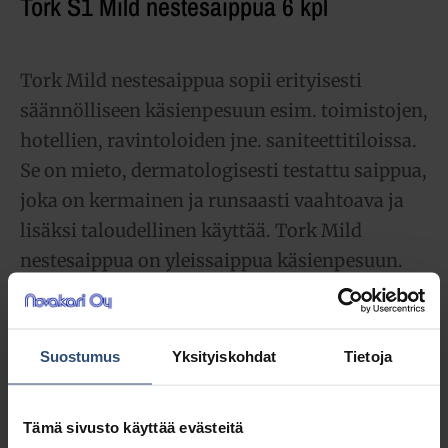
Tork S1 Mild nestesaippua 6 kpl
Tork Mild nestesaippua sopii erityisesti
säännölliseen käsienpesuun esim. toimistojen,
hotellien, ravintoloiden jne. saniteettitiloissa.
Se on mieto, dermatologisesti testattu saippua,
joka on kermainen ja runsaasti vaahtoava ja
lisäksi taloudellinen käyttää. Tork Mild
nestesaippua on yleissaippua käsienpesuun.
56,53
€
alv 0%
(70,95
€
sis. alv 25.5%)
Suostumus
Yksityiskohdat
Tietoja
LISÄÄ OSTOSKORIIN
Tämä sivusto käyttää evästeitä