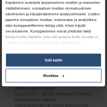
Käytämme evästeitä tarjoamamme sisällön ja mainosten
Yhteensä:
56,53 €
räätälöimiseen, sosiaalisen median ominaisuuksien
tukemiseen ja kävijämäärämme analysoimiseen. Lisäksi
Tuotetunnus (SKU):
420501
jaamme sosiaalisen median, mainosalan ja analytiikka-
Osasto:
Saippua-annostelijapakkaukset
alan kumppaneillemme tietoja siitä, miten käytät
sivustoamme. Kumppanimme voivat yhdistää näitä
tietoja muihin tietoihin, joita olet antanut heille tai joita on
Kuvaus
kerätty, kun olet käyttänyt heidän palvelujaan.
Lisätiedot
Salli kaikki
Erinomainen kaikenlaiseen
Muokkaa
normaaliin käsien pesuun
Puhdistaa ja hoitaa ihoa -
hellävarainen iholle
Hajustettu – jättää raikkaan tunteen
käsienpesun jälkeen
Ihoystävällinen ja mieto koostumus