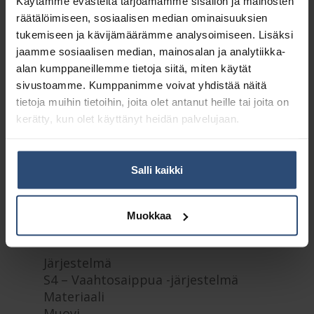
Käytämme evästeitä tarjoamamme sisällön ja mainosten
räätälöimiseen, sosiaalisen median ominaisuuksien
Kuvaus
tukemiseen ja kävijämäärämme analysoimiseen. Lisäksi
jaamme sosiaalisen median, mainosalan ja analytiikka-
alan kumppaneillemme tietoja siitä, miten käytät
Lisätiedot
sivustoamme. Kumppanimme voivat yhdistää näitä
tietoja muihin tietoihin, joita olet antanut heille tai joita on
kerätty, kun olet käyttänyt heidän palvelujaan.
Tork annostelija vaahtosaippualle
sopii kaikkiin saniteettitiloihin.
Suurikapasiteettinen ratkaisu, n.
2500 annosta, minkä vuoksi
Salli kaikki
täyttöväli on tavallista pidempi.
Helppokäyttöinen: erityisesti lapsille
Muokkaa
ja vanhuksille. Kestävä muotoilu:
sopii vaativiinkin ympäristöihin.
Järjestelmä
S4 – Vaahtosaippua -järjestelmä
Materiaali
Muovi