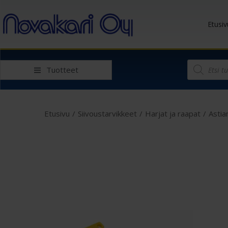
Etusiv
Tuotteet
Etusivu
/
Siivoustarvikkeet
/
Harjat ja raapat
/
Astia