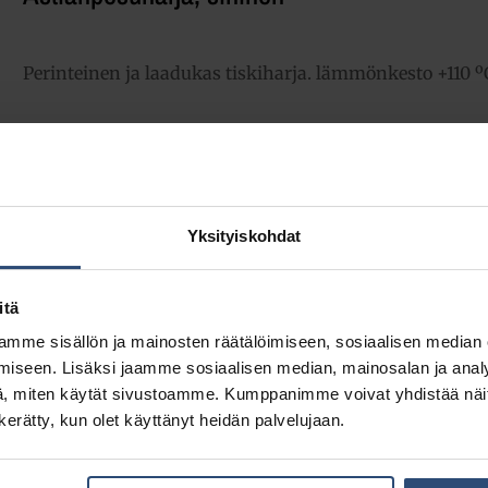
Perinteinen ja laadukas tiskiharja. lämmönkesto +110 º
2,31
€
alv 0%
(2,90
€
sis. alv 25.5%)
Täydessä laatikossa 10 kpl (23,10 € / ltk)
Yksityiskohdat
LISÄÄ OSTOSKORIIN
Yhte
itä
Tuotetunnus (SKU):
5864262
mme sisällön ja mainosten räätälöimiseen, sosiaalisen median
Osasto:
Astianpesuharjat
iseen. Lisäksi jaamme sosiaalisen median, mainosalan ja analy
, miten käytät sivustoamme. Kumppanimme voivat yhdistää näitä t
n kerätty, kun olet käyttänyt heidän palvelujaan.