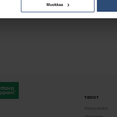
Muokkaa
Kuvaus
Lisätiedot
TIEDOT
Yhteystiedot
Tilaaminen