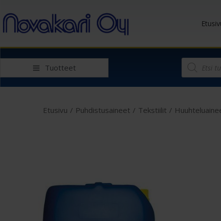
Etusiv
Tuotteet
Etusivu
/
Puhdistusaineet
/
Tekstiilit
/
Huuhteluaine