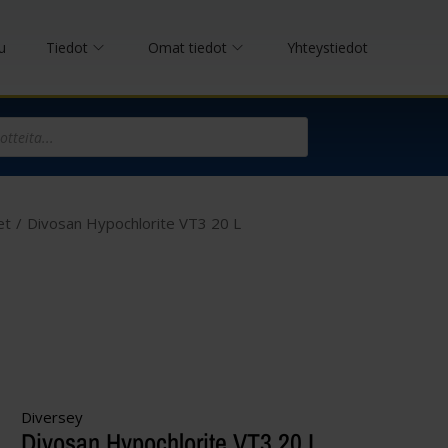
u
Tiedot
Omat tiedot
Yhteystiedot
et
/
Divosan Hypochlorite VT3 20 L
Diversey
Divosan Hypochlorite VT3 20 L