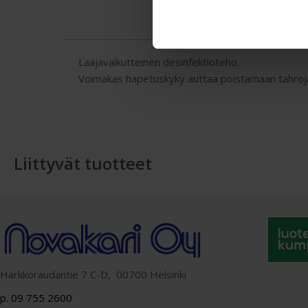
Laajavaikutteinen desinfektioteho.
Voimakas hapetuskyky auttaa poistamaan tahroja
Liittyvät tuotteet
Harkkoraudantie 7 C-D, 00700 Helsinki
p. 09 755 2600