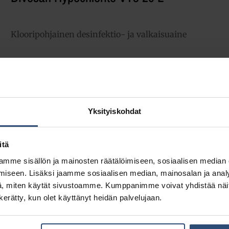
Klooripohjainen desinfektio- ja valkaisuaine
78,09
€
alv 0%
(98,00
€
sis. alv 25.5%)
LISÄÄ OSTOSKORIIN
Yhte
Yksityiskohdat
Tuotetunnus (SKU):
100868734
itä
Osasto:
Huuhteluaineet
mme sisällön ja mainosten räätälöimiseen, sosiaalisen median
Toimitusluokka:
VAK
– Vaarallisten aineiden kuljetus
iseen. Lisäksi jaamme sosiaalisen median, mainosalan ja analy
, miten käytät sivustoamme. Kumppanimme voivat yhdistää näitä t
n kerätty, kun olet käyttänyt heidän palvelujaan.