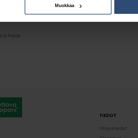
Muokkaa
Kuvaus
Lisätiedot
 ja hajuja
TIEDOT
Yhteystiedot
Tilaaminen