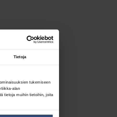
ensä:
78,09 €
Tietoja
 ominaisuuksien tukemiseen
tiikka-alan
ietoja muihin tietoihin, joita