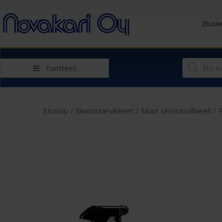
Etusiv
Tuotteet
Etusivu
/
Siivoustarvikkeet
/
Muut siivousvälineet
/