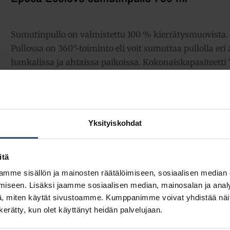
Sumutinpullo on valmistettu 100 % kierrätysmuovista. 
Pullossa on 360°-toiminto eli voit sumuttaa pullolla er
hankalissa ja ahtaissa paikoissa. Kokonaiskapasiteetti
päällä/pois -asento. Vesitiivis.
4,55
€
alv 0%
(5,71
€
Yksityiskohdat
sis. alv 25.5%)
LISÄÄ OSTOSKORIIN
Yhte
itä
mme sisällön ja mainosten räätälöimiseen, sosiaalisen median
Tuotetunnus (SKU):
8534
iseen. Lisäksi jaamme sosiaalisen median, mainosalan ja analy
Osasto:
Painesumuttimet
, miten käytät sivustoamme. Kumppanimme voivat yhdistää näitä t
n kerätty, kun olet käyttänyt heidän palvelujaan.