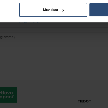
Muokkaa
Lisätiedot
logramma)
TIEDOT