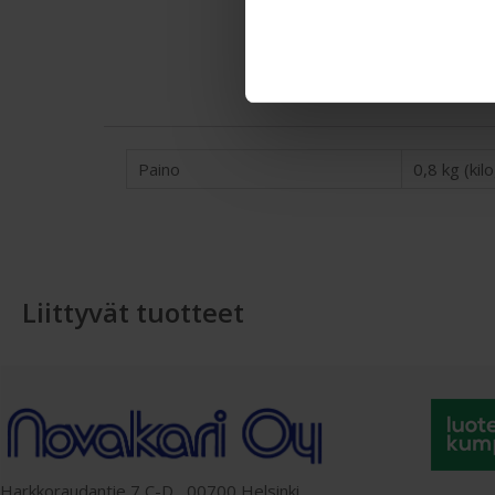
Paino
0,8 kg (ki
Liittyvät tuotteet
Harkkoraudantie 7 C-D, 00700 Helsinki