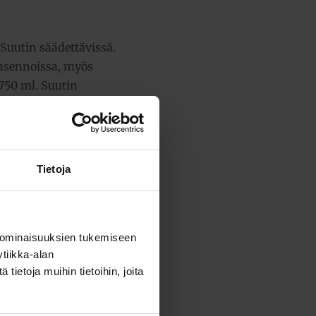
Suutin säädettävissä.
i asennoissa, myös
 750 ml. Suutin
Tietoja
ensä:
4,55 €
 ominaisuuksien tukemiseen
tiikka-alan
ietoja muihin tietoihin, joita