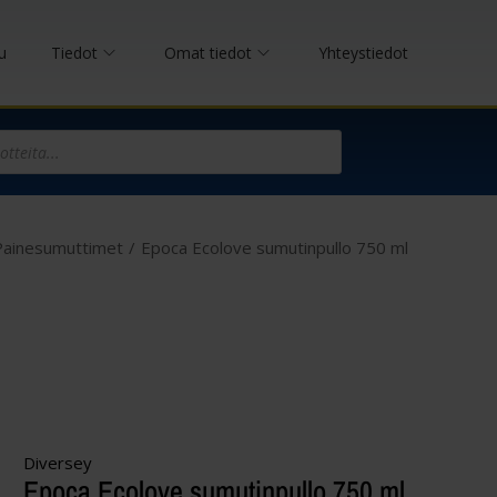
u
Tiedot
Omat tiedot
Yhteystiedot
Painesumuttimet
/
Epoca Ecolove sumutinpullo 750 ml
Diversey
Epoca Ecolove sumutinpullo 750 ml