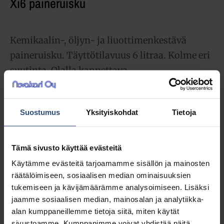
Xi6 paineruisku
Kemikaalin-, öljyn- ja liuottimenkestävä
paineruisku. Täyttötilavuus 6 litraa. Kolme eri
suutinta. Olalla kannettava.
46,55
€
alv 0%
Suostumus
Yksityiskohdat
Tietoja
(58,42
€
sis. alv 25.5%)
LISÄÄ OSTOSKORIIN
Tämä sivusto käyttää evästeitä
Käytämme evästeitä tarjoamamme sisällön ja mainosten
Yhteensä:
46,55 €
räätälöimiseen, sosiaalisen median ominaisuuksien
tukemiseen ja kävijämäärämme analysoimiseen. Lisäksi
Tuotetunnus (SKU):
69040069
jaamme sosiaalisen median, mainosalan ja analytiikka-
Osasto:
Painesumuttimet
alan kumppaneillemme tietoja siitä, miten käytät
sivustoamme. Kumppanimme voivat yhdistää näitä