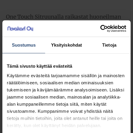
One Touch Sitruunalla raikastat huoneilman
sitrushedelmien energialla aina tarvittaessa
yhdellä painalluksella. Vaatii annostelijan.
Suostumus
Yksityiskohdat
Tietoja
3,27
€
alv 0%
(4,10
€
sis. alv 25.5%)
Tämä sivusto käyttää evästeitä
Käytämme evästeitä tarjoamamme sisällön ja mainosten
LISÄÄ OSTOSKORIIN
räätälöimiseen, sosiaalisen median ominaisuuksien
tukemiseen ja kävijämäärämme analysoimiseen. Lisäksi
Yhteensä:
3,27 €
jaamme sosiaalisen median, mainosalan ja analytiikka-
alan kumppaneillemme tietoja siitä, miten käytät
Tuotetunnus (SKU):
2089
sivustoamme. Kumppanimme voivat yhdistää näitä
Osasto:
Ilmanraikastimet
tietoja muihin tietoihin, joita olet antanut heille tai joita on
kerätty, kun olet käyttänyt heidän palvelujaan.