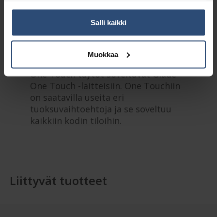
Kuvaus
Salli kaikki
Lisätiedot
Muokkaa
One Touch täytöt soveltuvat Glade
One Touch -laitteisiin. One Touchiin
on saatavilla useita eri
tuoksuvaihtoehtoja ja se soveltuu
kaikkiin kodin tiloihin.
Liittyvät tuotteet