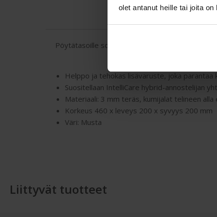
olet antanut heille tai joita o
Pöytätasoille sopiva teline IntelliCare hybrid-anno
Helppo ja tehokas lisävaruste, joka parantaa käs
Suositellaan IntelliCare hybrid-annostelijan yh
Materiaali: 3 mm teräs, kumijalat telineen alla
Korkeus 460 x leveys 200 x syvyys 200 mm
Väri: Musta
Liittyvät tuotteet