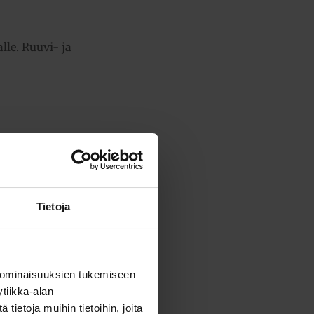
lle. Ruuvi- ja
ensä:
52,83 €
Tietoja
 ominaisuuksien tukemiseen
tiikka-alan
ietoja muihin tietoihin, joita