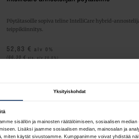
Pöytätasoille sopiva teline IntelliCare hybrid-annostelija
teippikiinnitys.
52,83
€
alv 0%
(66,30
€
sis. alv 25.5%)
LISÄÄ OSTOSKORIIN
Yhte
Tuotetunnus (SKU):
D1229261
Yksityiskohdat
Osasto:
Saippua-annostelijat
itä
mme sisällön ja mainosten räätälöimiseen, sosiaalisen median
iseen. Lisäksi jaamme sosiaalisen median, mainosalan ja analy
, miten käytät sivustoamme. Kumppanimme voivat yhdistää näitä t