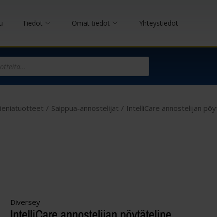
u
Tiedot
Omat tiedot
Yhteystiedot
ieniatuotteet
/
Saippua-annostelijat
/
IntelliCare annostelijan pöy
Diversey
IntelliCare annostelijan pöytäteline