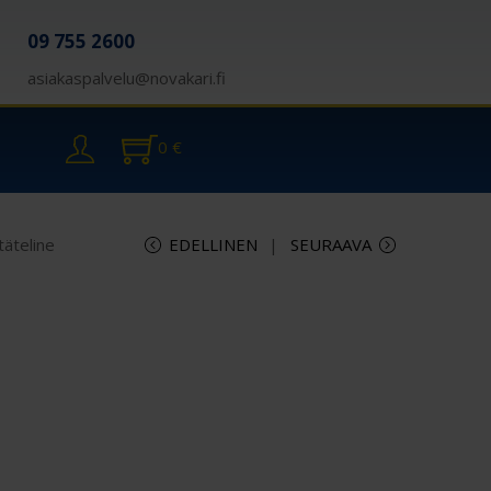
09 755 2600
asiakaspalvelu@novakari.fi
0
€
täteline
EDELLINEN
SEURAAVA