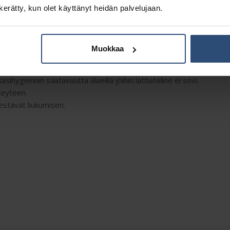
n kerätty, kun olet käyttänyt heidän palvelujaan.
Kuvaus
Lisätiedot
stelijalle.
Muokkaa
ihygienian saatavuutta alueilla joihin lattiateline ei sovi.
teyteen.
 estävät liukumisen.