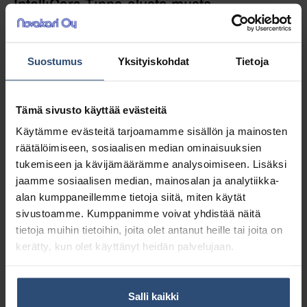
IntelliCare Tippa-alusta musta
Tippa-alusta IntelliCare annostelijoihin.
Suostumus
Yksityiskohdat
Tietoja
Suositellaan erityisesti silloin, kun
annostelijassa on Soft Care Des E käsihuuhde.
Tämä sivusto käyttää evästeitä
Käytämme evästeitä tarjoamamme sisällön ja mainosten
16,35
€
alv 0%
räätälöimiseen, sosiaalisen median ominaisuuksien
(20,52
€
sis. alv 25.5%)
tukemiseen ja kävijämäärämme analysoimiseen. Lisäksi
jaamme sosiaalisen median, mainosalan ja analytiikka-
alan kumppaneillemme tietoja siitä, miten käytät
LISÄÄ OSTOSKORIIN
sivustoamme. Kumppanimme voivat yhdistää näitä
tietoja muihin tietoihin, joita olet antanut heille tai joita on
Yhteensä:
16,35 €
kerätty, kun olet käyttänyt heidän palvelujaan.
Tuotetunnus (SKU):
D7524181
Osasto:
Saippua-annostelijat
Salli kaikki