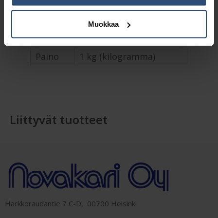
Lisätiedot
Muokkaa
Paino
1 kg (kilogramma)
Liittyvät tuotteet
Harkkoraudantie 7 C-D, 00700 Helsinki