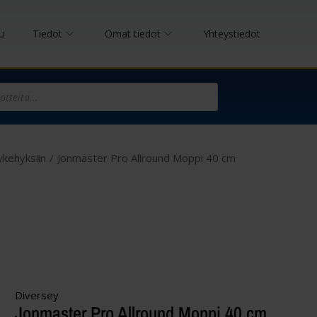
u
Tiedot
Omat tiedot
Yhteystiedot
ykehyksiin
/
Jonmaster Pro Allround Moppi 40 cm
Diversey
Jonmaster Pro Allround Moppi 40 cm