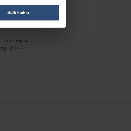
Salli kaikki
elcro 100 % PA.
rgiajätettä.