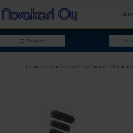
Etusiv
Tuotteet
Etusivu
/
Siivoustarvikkeet
/
Lattiamopit
/
Mopit lev