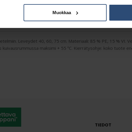
Muokkaa
Kuvaus
Lisätiedot
etelmiin. Leveydet 40, 60, 75 cm. Materiaali: 85 % PE, 15 % VI. V
us kuivausrummussa maksimi + 55 ºC. Kierrätysohje: koko tuote ene
TIEDOT