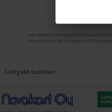
Mikrokuituinen tarramoppi, kaikkiin puhdistusmen
Pesu: Suositus + 85 ºC, maksimi + 95 ºC ja kuiva
Liittyvät tuotteet
Harkkoraudantie 7 C-D, 00700 Helsinki