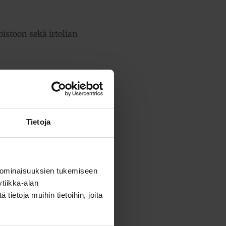
istoon sekä irtolian
Tietoja
ensä:
31,65 €
 ominaisuuksien tukemiseen
tiikka-alan
ietoja muihin tietoihin, joita