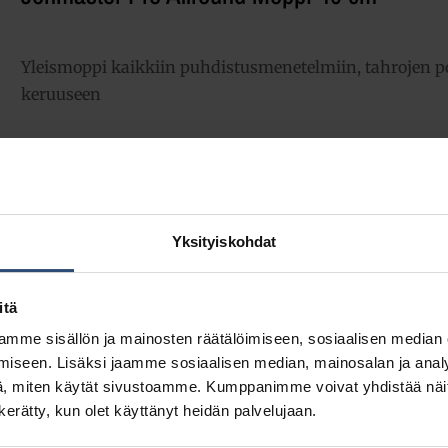
Yleismoppi kaikkiin puhdistusmenetelmiin, tahrojen po
keruuseen
31,65
€
alv 0%
(39,72
€
sis. alv 25.5%)
Täydessä laatikossa 5 kpl (158,25 € / ltk)
Yksityiskohdat
LISÄÄ OSTOSKORIIN
Yhte
itä
mme sisällön ja mainosten räätälöimiseen, sosiaalisen median
Tuotetunnus (SKU):
7515399
iseen. Lisäksi jaamme sosiaalisen median, mainosalan ja analy
Osasto:
Mopit levykehyksiin
, miten käytät sivustoamme. Kumppanimme voivat yhdistää näitä t
n kerätty, kun olet käyttänyt heidän palvelujaan.