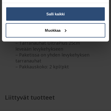
Kuvaus
Salli kaikki
Lisätiedot
Muokkaa
– Tarranauhat UltraPlus 25cm
leveään levykehykseen
– Paketissa on yhden levykehyksen
tarranauhat
– Pakkauskoko: 2 kpl/pkt
Liittyvät tuotteet