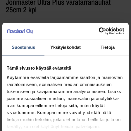
Jonmaster Ultra Plus varatarranauhat
25cm 2 kpl
Varatarranauhat Jonmaster Ultra Plus -
levykehyksiin.
Suostumus
Yksityiskohdat
Tietoja
8,23
€
alv 0%
(10,33
€
sis. alv 25.5%)
Tämä sivusto käyttää evästeitä
Käytämme evästeitä tarjoamamme sisällön ja mainosten
LISÄÄ OSTOSKORIIN
räätälöimiseen, sosiaalisen median ominaisuuksien
tukemiseen ja kävijämäärämme analysoimiseen. Lisäksi
Yhteensä:
8,23 €
jaamme sosiaalisen median, mainosalan ja analytiikka-
alan kumppaneillemme tietoja siitä, miten käytät
sivustoamme. Kumppanimme voivat yhdistää näitä
Tuotetunnus (SKU):
7523129
tietoja muihin tietoihin, joita olet antanut heille tai joita on
Osasto:
Levykehykset
kerätty, kun olet käyttänyt heidän palvelujaan.