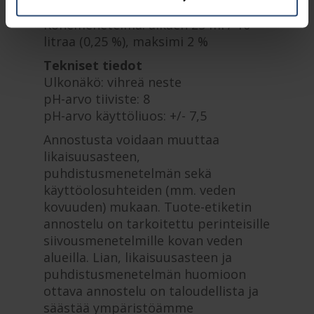
/ 5 litraa.
Konemenetelmä: alkaen 25 ml / 10
litraa (0,25 %), maksimi 2 %
Tekniset tiedot
Ulkonäkö: vihreä neste
pH-arvo tiiviste: 8
pH-arvo käyttöliuos: +/- 7,5
Annostusta voidaan muuttaa
likaisuusasteen,
puhdistusmenetelmän sekä
käyttöolosuhteiden (mm. veden
kovuuden) mukaan. Tuote-etiketin
annostelu on tarkoitettu perinteisille
siivousmenetelmille kovan veden
alueilla. Lian, likaisuusasteen ja
puhdistusmenetelmän huomioon
ottava annostelu on taloudellista ja
säästää ympäristöämme