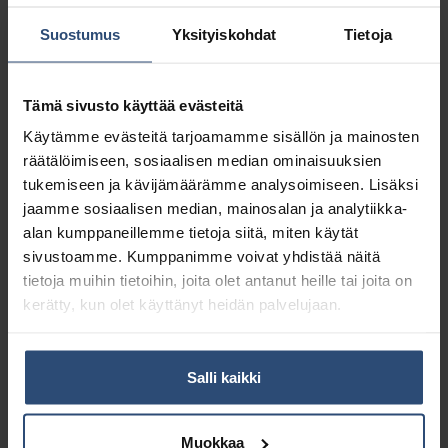
Konemenetelmät: Pese lattia
Suostumus
Yksityiskohdat
Tietoja
yhdistelmäkoneella, käytä
tarvittaessa epäsuoraa
puhdistusmenetelmää.
Tämä sivusto käyttää evästeitä
Mikrokuitu- ja sankomentelmä:
Annostele puhdistusaineliuos
Käytämme evästeitä tarjoamamme sisällön ja mainosten
tahrakohtaan ja puhdista
räätälöimiseen, sosiaalisen median ominaisuuksien
mikrokuitupyyhkeellä tai käytä
tukemiseen ja kävijämäärämme analysoimiseen. Lisäksi
kuivain- tai moppipyyhintä. Puhdista
jaamme sosiaalisen median, mainosalan ja analytiikka-
voimakkaammin likaantuneet pinnat
alan kumppaneillemme tietoja siitä, miten käytät
liuoksessa kostutetulla
sivustoamme. Kumppanimme voivat yhdistää näitä
mikrokuitupyyhkeellä, kuivain- tai
tietoja muihin tietoihin, joita olet antanut heille tai joita on
moppipyyhkimellä.
kerätty, kun olet käyttänyt heidän palvelujaan.
Käyttöohje
Annostus:
Salli kaikki
Mikrokuitu- ja sankomenetelmä:
Mikrokuitumenetelmä alkaen 2 ml /
500 ml. Sankomenetelmä alkaen 2 ml
Muokkaa