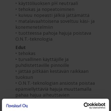
• käyttöliuoksen pH neutraali
• tehokas ja nopeatoiminen
• kuivuu nopeasti jälkiä jättämättä
• matalavaahtoisena soveltuu käsi- ja
konemenetelmiin
• tuotteessa pahoja hajuja poistava
O.N.T.-teknologia
Edut
• tehokas
• turvallinen käyttäjille ja
puhdistettaville pinnoille
• jättää pitkään kestävän raikkaan
tuoksun
• O.N.T.-teknologian ansiosta poistaa
epämiellyttäviä hajuja muuttamalla
pahaa hajua aiheuttavien
hajumolekyylien rakennetta
Käyttö