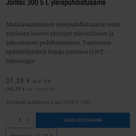
Jontec 300 5 L yleispuhdistusaine
Matalavaahtoinen yleispuhdistusaine vettä
sietävien kovien pintojen päivittäiseen ja
jaksottaisen puhdistamisen. Tuotteessa
epämiellyttäviä hajuja poistava O.N.T. -
teknologia
37,28
€
alv 0%
(46,79
€
sis. alv 25.5%)
Täydessä laatikossa 2 ast (74,56 € / ltk)
LISÄÄ OSTOSKORIIN
Yhteensä:
37,28 €