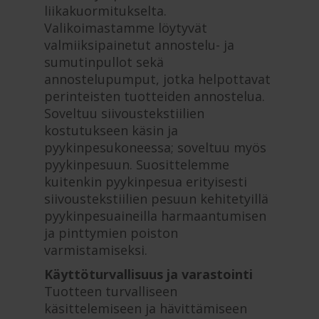
liikakuormitukselta.
Valikoimastamme löytyvät
valmiiksipainetut annostelu- ja
sumutinpullot sekä
annostelupumput, jotka helpottavat
perinteisten tuotteiden annostelua.
Soveltuu siivoustekstiilien
kostutukseen käsin ja
pyykinpesukoneessa; soveltuu myös
pyykinpesuun. Suosittelemme
kuitenkin pyykinpesua erityisesti
siivoustekstiilien pesuun kehitetyillä
pyykinpesuaineilla harmaantumisen
ja pinttymien poiston
varmistamiseksi.
Käyttöturvallisuus ja varastointi
Tuotteen turvalliseen
käsittelemiseen ja hävittämiseen