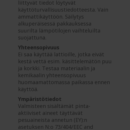
liittyvät tiedot löytyvät
käyttöturvallisuustiedotteesta. Vain
ammattikäyttöön. Säilytys
alkuperäisessä pakkauksessa
suurilta lämpötilojen vaihteluilta
suojattuna.
Yhteensopivuus
Ei saa käyttää lattioille, jotka eivät
kestä vettä esim. käsittelemätön puu
ja korkki. Testaa materiaalin ja
kemikaalin yhteensopivuus
huomaamattomassa paikassa ennen
käyttöä.
Ympäristötiedot
Valmisteen sisältämät pinta-
aktiiviset aineet täyttävät
pesuaineista annetun (EY):n
asetuksen N:o 73/404/EEC and