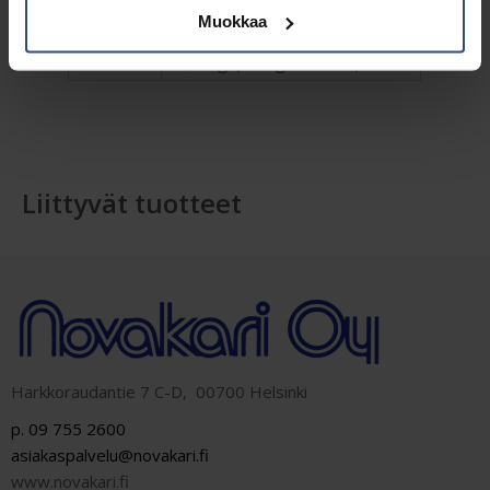
Muokkaa
Paino
0,3 kg (kilogramma)
Liittyvät tuotteet
Harkkoraudantie 7 C-D, 00700 Helsinki
p. 09 755 2600
asiakaspalvelu@novakari.fi
www.novakari.fi