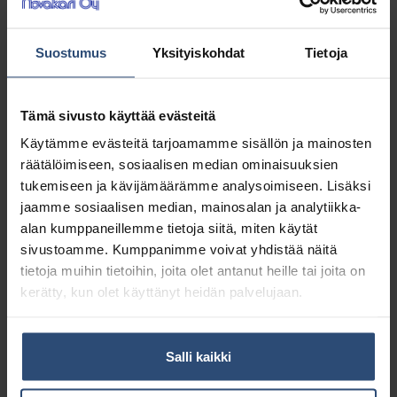
Pino ultraäänigeeli 250 ml
Suostumus
Yksityiskohdat
Tietoja
Korkealuokkainen ultraääniväliaine
Tämä sivusto käyttää evästeitä
2,42
€
alv 0%
Käytämme evästeitä tarjoamamme sisällön ja mainosten
(3,04
€
sis. alv 25.5%)
räätälöimiseen, sosiaalisen median ominaisuuksien
tukemiseen ja kävijämäärämme analysoimiseen. Lisäksi
LISÄÄ OSTOSKORIIN
jaamme sosiaalisen median, mainosalan ja analytiikka-
alan kumppaneillemme tietoja siitä, miten käytät
Yhteensä:
2,42 €
sivustoamme. Kumppanimme voivat yhdistää näitä
tietoja muihin tietoihin, joita olet antanut heille tai joita on
kerätty, kun olet käyttänyt heidän palvelujaan.
Tuotetunnus (SKU):
39261
Osasto:
Ultraääniväliaineet
Salli kaikki
Lisätiedot