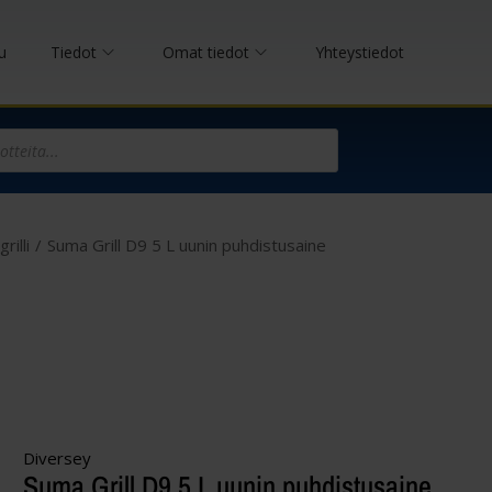
u
Tiedot
Omat tiedot
Yhteystiedot
rilli
/
Suma Grill D9 5 L uunin puhdistusaine
Diversey
Suma Grill D9 5 L uunin puhdistusaine