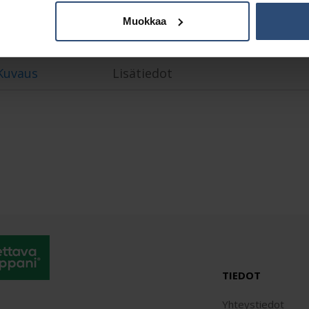
Muokkaa
Kuvaus
Lisätiedot
TIEDOT
Yhteystiedot