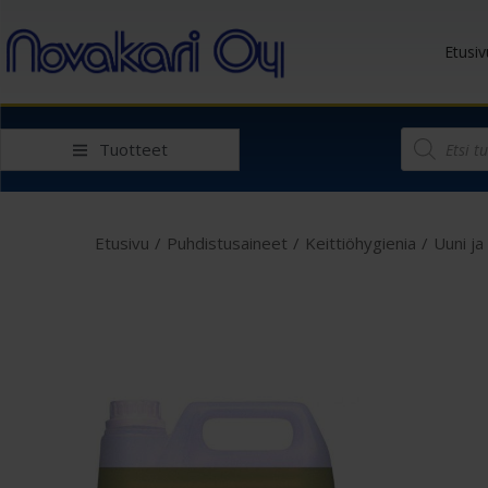
Etusiv
Tuotteet
Etusivu
/
Puhdistusaineet
/
Keittiöhygienia
/
Uuni ja g