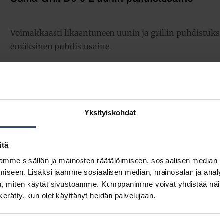
Voimakkaasti likaantuneen uunin ja grillin puhdistuks
emäksinen puhdistusaine.
71,61
€
alv 0%
(89,87
€
sis. alv 25.5%)
Täydessä laatikossa 2 ast (143,22 € / ltk)
Yksityiskohdat
LISÄÄ OSTOSKORIIN
Yhte
itä
mme sisällön ja mainosten räätälöimiseen, sosiaalisen median
Tuotetunnus (SKU):
7010157
iseen. Lisäksi jaamme sosiaalisen median, mainosalan ja analy
Osasto:
Uuni ja grilli
, miten käytät sivustoamme. Kumppanimme voivat yhdistää näitä t
Toimitusluokka:
VAK
– Vaarallisten aineiden kuljetus
n kerätty, kun olet käyttänyt heidän palvelujaan.