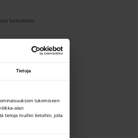
een tarkoitettu
Tietoja
ensä:
71,61 €
 ominaisuuksien tukemiseen
tiikka-alan
ietoja muihin tietoihin, joita