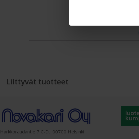
Liittyvät tuotteet
Harkkoraudantie 7 C-D, 00700 Helsinki