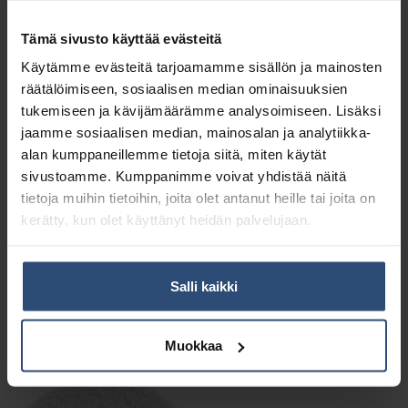
Tämä sivusto käyttää evästeitä
Käytämme evästeitä tarjoamamme sisällön ja mainosten
räätälöimiseen, sosiaalisen median ominaisuuksien
tukemiseen ja kävijämäärämme analysoimiseen. Lisäksi
jaamme sosiaalisen median, mainosalan ja analytiikka-
alan kumppaneillemme tietoja siitä, miten käytät
sivustoamme. Kumppanimme voivat yhdistää näitä
tietoja muihin tietoihin, joita olet antanut heille tai joita on
kerätty, kun olet käyttänyt heidän palvelujaan.
5871027
5871029
Twister timanttilaikka,
Twister timanttilaikka,
Salli kaikki
17″ valkoinen
17″ vihreä
€
€
48,25
48,25
alv 0%
alv 0%
Muokkaa