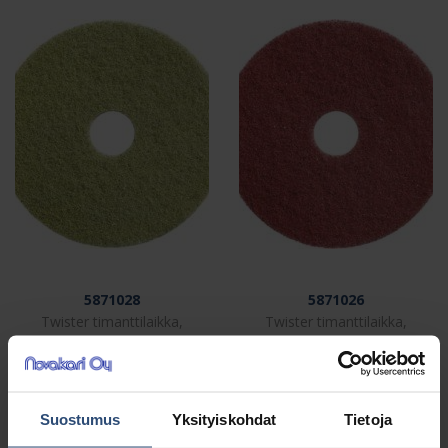
5871028
5871026
Twister timanttilaikka,
Twister timanttilaikka,
17″ keltainen
17″ punainen
€
€
48,25
55,52
alv 0%
alv 0%
Suostumus
Yksityiskohdat
Tietoja