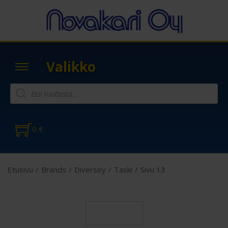
Valikko
0
€
Etusivu
/
Brands
/
Diversey
/
Taski
/
Sivu 13
Suodatin