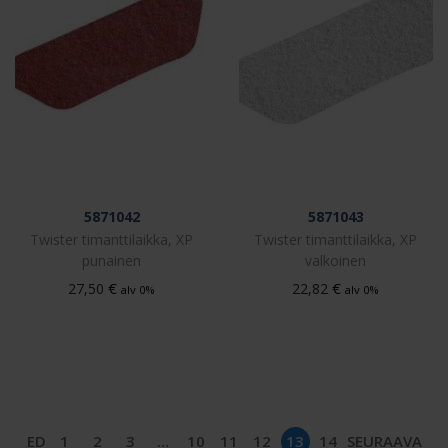
5871042
5871043
Twister timanttilaikka, XP
Twister timanttilaikka, XP
punainen
valkoinen
€
€
27,50
22,82
alv 0%
alv 0%
ED
1
2
3
…
10
11
12
13
14
SEURAAVA