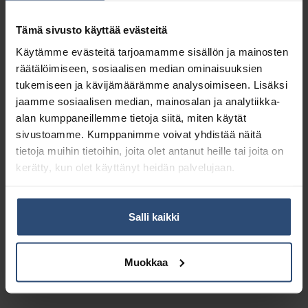
Tämä sivusto käyttää evästeitä
Käytämme evästeitä tarjoamamme sisällön ja mainosten
räätälöimiseen, sosiaalisen median ominaisuuksien
tukemiseen ja kävijämäärämme analysoimiseen. Lisäksi
jaamme sosiaalisen median, mainosalan ja analytiikka-
alan kumppaneillemme tietoja siitä, miten käytät
sivustoamme. Kumppanimme voivat yhdistää näitä
tietoja muihin tietoihin, joita olet antanut heille tai joita on
kerätty, kun olet käyttänyt heidän palvelujaan.
7518444
7518475
TASKI JM Ultra
TASKI JM Ultra
Kuivamoppi 60 cm
Kuivamoppi 75 cm
Salli kaikki
€
€
23,24
21,93
alv 0%
alv 0%
Muokkaa