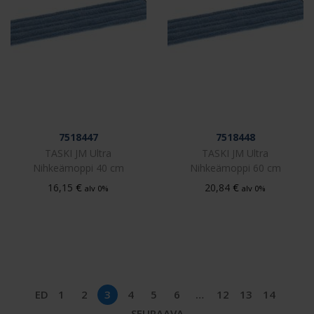
7518447
7518448
TASKI JM Ultra
TASKI JM Ultra
Nihkeämoppi 40 cm
Nihkeämoppi 60 cm
€
€
16,15
20,84
alv 0%
alv 0%
ED
1
2
3
4
5
6
…
12
13
14
SEURAAVA