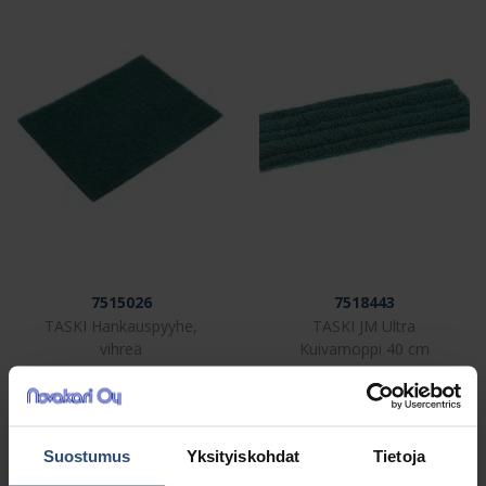
7515026
7518443
TASKI Hankauspyyhe,
TASKI JM Ultra
vihreä
Kuivamoppi 40 cm
€
€
0,77
18,75
alv 0%
alv 0%
Suostumus
Yksityiskohdat
Tietoja