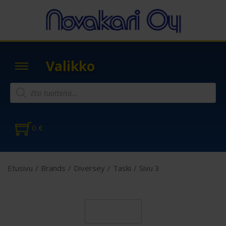
Valikko
0
€
Etusivu
/
Brands
/
Diversey
/
Taski
/
Sivu 3
Suodatin